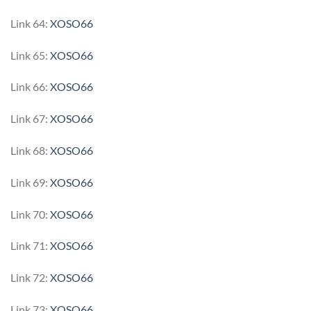
Link 64:
XOSO66
Link 65:
XOSO66
Link 66:
XOSO66
Link 67:
XOSO66
Link 68:
XOSO66
Link 69:
XOSO66
Link 70:
XOSO66
Link 71:
XOSO66
Link 72:
XOSO66
Link 73:
XOSO66