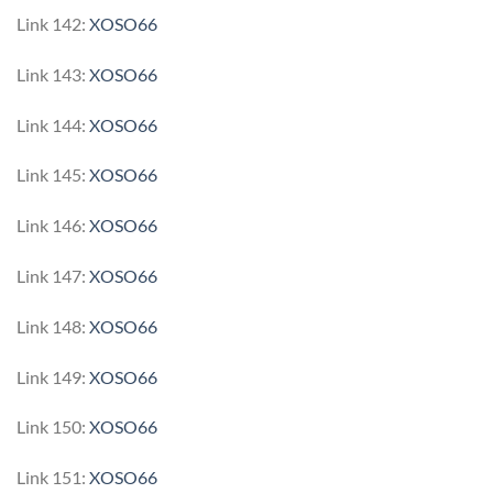
Link 142:
XOSO66
Link 143:
XOSO66
Link 144:
XOSO66
Link 145:
XOSO66
Link 146:
XOSO66
Link 147:
XOSO66
Link 148:
XOSO66
Link 149:
XOSO66
Link 150:
XOSO66
Link 151:
XOSO66