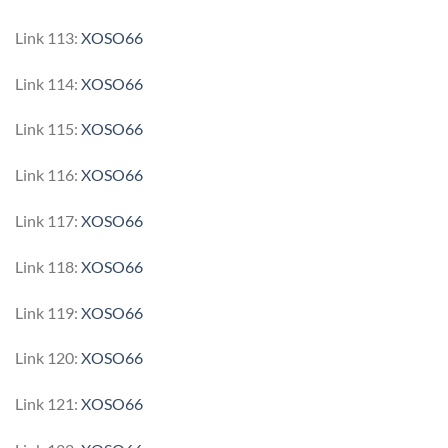
Link 113:
XOSO66
Link 114:
XOSO66
Link 115:
XOSO66
Link 116:
XOSO66
Link 117:
XOSO66
Link 118:
XOSO66
Link 119:
XOSO66
Link 120:
XOSO66
Link 121:
XOSO66