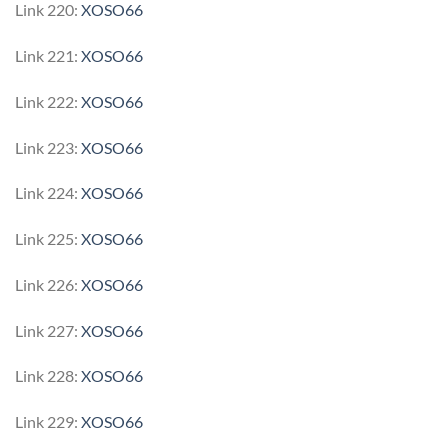
Link 220:
XOSO66
Link 221:
XOSO66
Link 222:
XOSO66
Link 223:
XOSO66
Link 224:
XOSO66
Link 225:
XOSO66
Link 226:
XOSO66
Link 227:
XOSO66
Link 228:
XOSO66
Link 229:
XOSO66