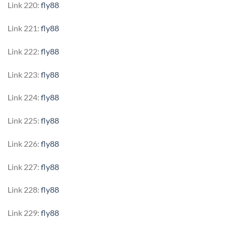
Link 220:
fly88
Link 221:
fly88
Link 222:
fly88
Link 223:
fly88
Link 224:
fly88
Link 225:
fly88
Link 226:
fly88
Link 227:
fly88
Link 228:
fly88
Link 229:
fly88