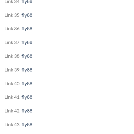
Link 34:
fly88
Link 35:
fly88
Link 36:
fly88
Link 37:
fly88
Link 38:
fly88
Link 39:
fly88
Link 40:
fly88
Link 41:
fly88
Link 42:
fly88
Link 43:
fly88