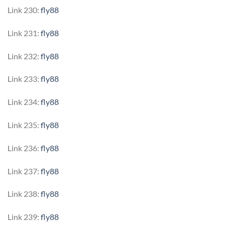
Link 230:
fly88
Link 231:
fly88
Link 232:
fly88
Link 233:
fly88
Link 234:
fly88
Link 235:
fly88
Link 236:
fly88
Link 237:
fly88
Link 238:
fly88
Link 239:
fly88