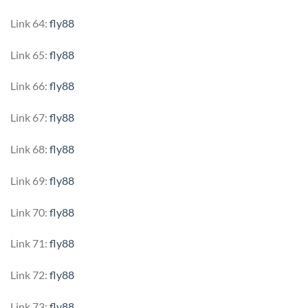
Link 64:
fly88
Link 65:
fly88
Link 66:
fly88
Link 67:
fly88
Link 68:
fly88
Link 69:
fly88
Link 70:
fly88
Link 71:
fly88
Link 72:
fly88
Link 73:
fly88