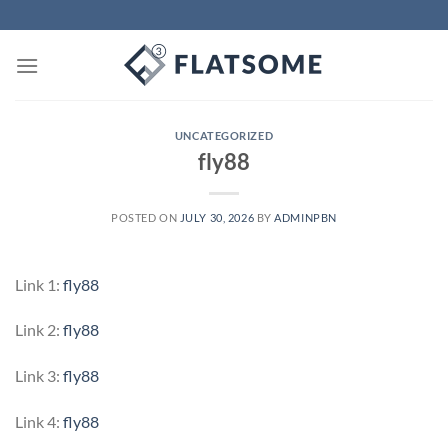
Skip
to
content
UNCATEGORIZED
fly88
POSTED ON
JULY 30, 2026
BY
ADMINPBN
Link 1:
fly88
Link 2:
fly88
Link 3:
fly88
Link 4:
fly88