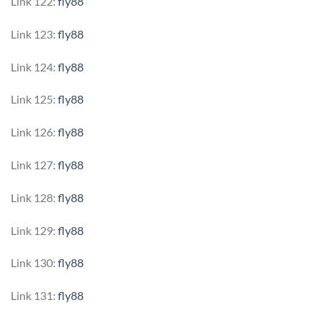
Link 122:
fly88
Link 123:
fly88
Link 124:
fly88
Link 125:
fly88
Link 126:
fly88
Link 127:
fly88
Link 128:
fly88
Link 129:
fly88
Link 130:
fly88
Link 131:
fly88