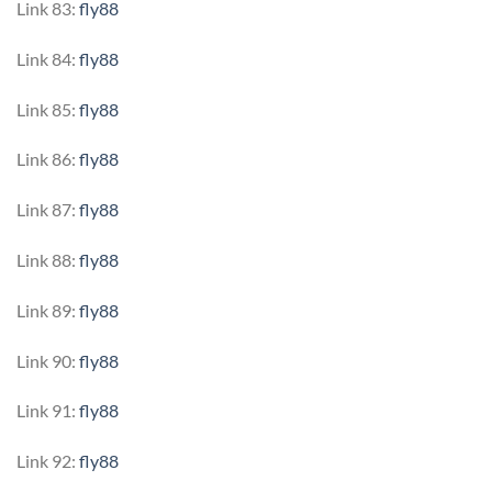
Link 83:
fly88
Link 84:
fly88
Link 85:
fly88
Link 86:
fly88
Link 87:
fly88
Link 88:
fly88
Link 89:
fly88
Link 90:
fly88
Link 91:
fly88
Link 92:
fly88