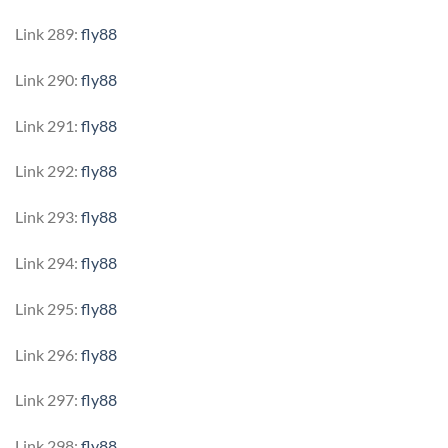
Link 289:
fly88
Link 290:
fly88
Link 291:
fly88
Link 292:
fly88
Link 293:
fly88
Link 294:
fly88
Link 295:
fly88
Link 296:
fly88
Link 297:
fly88
Link 298:
fly88