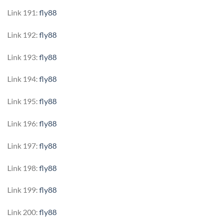
Link 191:
fly88
Link 192:
fly88
Link 193:
fly88
Link 194:
fly88
Link 195:
fly88
Link 196:
fly88
Link 197:
fly88
Link 198:
fly88
Link 199:
fly88
Link 200:
fly88