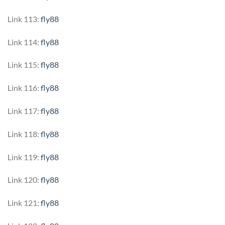
Link 113:
fly88
Link 114:
fly88
Link 115:
fly88
Link 116:
fly88
Link 117:
fly88
Link 118:
fly88
Link 119:
fly88
Link 120:
fly88
Link 121:
fly88