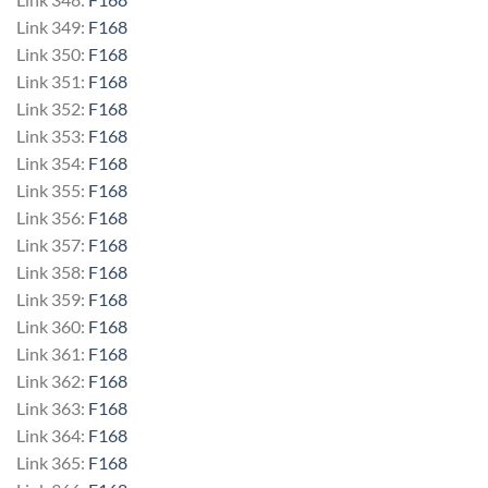
Link 349:
F168
Link 350:
F168
Link 351:
F168
Link 352:
F168
Link 353:
F168
Link 354:
F168
Link 355:
F168
Link 356:
F168
Link 357:
F168
Link 358:
F168
Link 359:
F168
Link 360:
F168
Link 361:
F168
Link 362:
F168
Link 363:
F168
Link 364:
F168
Link 365:
F168