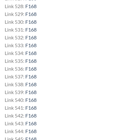
Link 528:
F168
Link 529:
F168
Link 530:
F168
Link 531:
F168
Link 532:
F168
Link 533:
F168
Link 534:
F168
Link 535:
F168
Link 536:
F168
Link 537:
F168
Link 538:
F168
Link 539:
F168
Link 540:
F168
Link 541:
F168
Link 542:
F168
Link 543:
F168
Link 544:
F168
Link 545:
F168