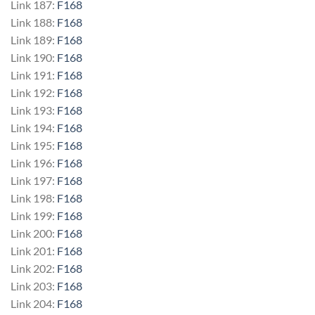
Link 187:
F168
Link 188:
F168
Link 189:
F168
Link 190:
F168
Link 191:
F168
Link 192:
F168
Link 193:
F168
Link 194:
F168
Link 195:
F168
Link 196:
F168
Link 197:
F168
Link 198:
F168
Link 199:
F168
Link 200:
F168
Link 201:
F168
Link 202:
F168
Link 203:
F168
Link 204:
F168