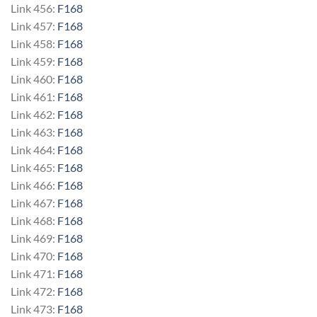
Link 456:
F168
Link 457:
F168
Link 458:
F168
Link 459:
F168
Link 460:
F168
Link 461:
F168
Link 462:
F168
Link 463:
F168
Link 464:
F168
Link 465:
F168
Link 466:
F168
Link 467:
F168
Link 468:
F168
Link 469:
F168
Link 470:
F168
Link 471:
F168
Link 472:
F168
Link 473:
F168