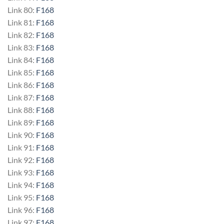
Link 80:
F168
Link 81:
F168
Link 82:
F168
Link 83:
F168
Link 84:
F168
Link 85:
F168
Link 86:
F168
Link 87:
F168
Link 88:
F168
Link 89:
F168
Link 90:
F168
Link 91:
F168
Link 92:
F168
Link 93:
F168
Link 94:
F168
Link 95:
F168
Link 96:
F168
Link 97:
F168