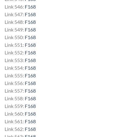
Link 546:
F168
Link 547:
F168
Link 548:
F168
Link 549:
F168
Link 550:
F168
Link 551:
F168
Link 552:
F168
Link 553:
F168
Link 554:
F168
Link 555:
F168
Link 556:
F168
Link 557:
F168
Link 558:
F168
Link 559:
F168
Link 560:
F168
Link 561:
F168
Link 562:
F168
Link 563:
F168