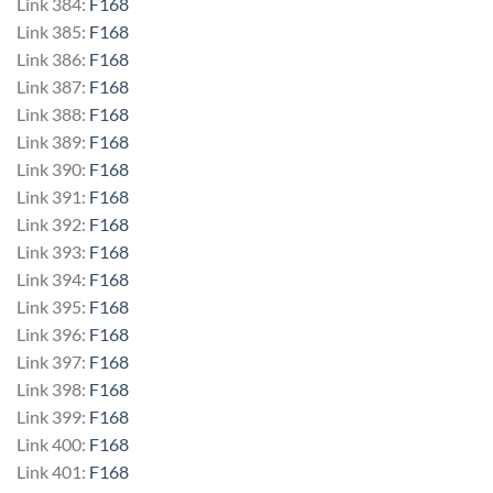
Link 384:
F168
Link 385:
F168
Link 386:
F168
Link 387:
F168
Link 388:
F168
Link 389:
F168
Link 390:
F168
Link 391:
F168
Link 392:
F168
Link 393:
F168
Link 394:
F168
Link 395:
F168
Link 396:
F168
Link 397:
F168
Link 398:
F168
Link 399:
F168
Link 400:
F168
Link 401:
F168