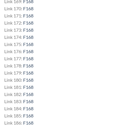
Link 169:
F168
Link 170:
F168
Link 171:
F168
Link 172:
F168
Link 173:
F168
Link 174:
F168
Link 175:
F168
Link 176:
F168
Link 177:
F168
Link 178:
F168
Link 179:
F168
Link 180:
F168
Link 181:
F168
Link 182:
F168
Link 183:
F168
Link 184:
F168
Link 185:
F168
Link 186:
F168