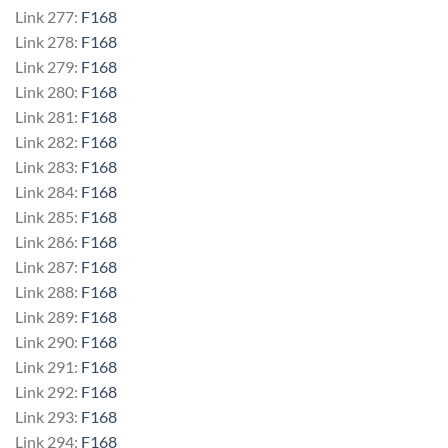
Link 277:
F168
Link 278:
F168
Link 279:
F168
Link 280:
F168
Link 281:
F168
Link 282:
F168
Link 283:
F168
Link 284:
F168
Link 285:
F168
Link 286:
F168
Link 287:
F168
Link 288:
F168
Link 289:
F168
Link 290:
F168
Link 291:
F168
Link 292:
F168
Link 293:
F168
Link 294:
F168