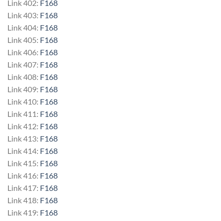
Link 402:
F168
Link 403:
F168
Link 404:
F168
Link 405:
F168
Link 406:
F168
Link 407:
F168
Link 408:
F168
Link 409:
F168
Link 410:
F168
Link 411:
F168
Link 412:
F168
Link 413:
F168
Link 414:
F168
Link 415:
F168
Link 416:
F168
Link 417:
F168
Link 418:
F168
Link 419:
F168