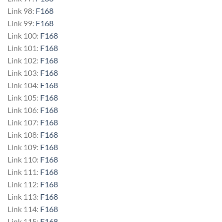
Link 98:
F168
Link 99:
F168
Link 100:
F168
Link 101:
F168
Link 102:
F168
Link 103:
F168
Link 104:
F168
Link 105:
F168
Link 106:
F168
Link 107:
F168
Link 108:
F168
Link 109:
F168
Link 110:
F168
Link 111:
F168
Link 112:
F168
Link 113:
F168
Link 114:
F168
Link 115:
F168