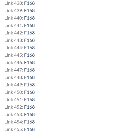
Link 438:
F168
Link 439:
F168
Link 440:
F168
Link 441:
F168
Link 442:
F168
Link 443:
F168
Link 444:
F168
Link 445:
F168
Link 446:
F168
Link 447:
F168
Link 448:
F168
Link 449:
F168
Link 450:
F168
Link 451:
F168
Link 452:
F168
Link 453:
F168
Link 454:
F168
Link 455:
F168