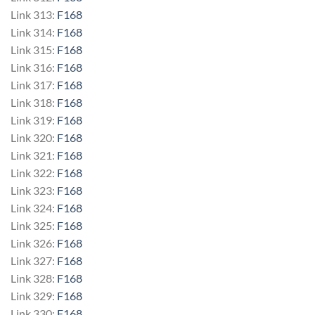
Link 313:
F168
Link 314:
F168
Link 315:
F168
Link 316:
F168
Link 317:
F168
Link 318:
F168
Link 319:
F168
Link 320:
F168
Link 321:
F168
Link 322:
F168
Link 323:
F168
Link 324:
F168
Link 325:
F168
Link 326:
F168
Link 327:
F168
Link 328:
F168
Link 329:
F168
Link 330:
F168