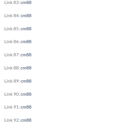
Link 83:
cm88
Link 84:
cm88
Link 85:
cm88
Link 86:
cm88
Link 87:
cm88
Link 88:
cm88
Link 89:
cm88
Link 90:
cm88
Link 91:
cm88
Link 92:
cm88