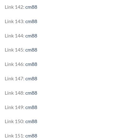
Link 142:
cm88
Link 143:
cm88
Link 144:
cm88
Link 145:
cm88
Link 146:
cm88
Link 147:
cm88
Link 148:
cm88
Link 149:
cm88
Link 150:
cm88
Link 151:
cm88