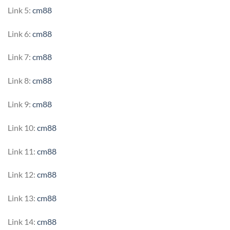
Link 5:
cm88
Link 6:
cm88
Link 7:
cm88
Link 8:
cm88
Link 9:
cm88
Link 10:
cm88
Link 11:
cm88
Link 12:
cm88
Link 13:
cm88
Link 14:
cm88