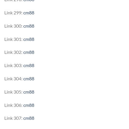
Link 299:
cm88
Link 300:
cm88
Link 301:
cm88
Link 302:
cm88
Link 303:
cm88
Link 304:
cm88
Link 305:
cm88
Link 306:
cm88
Link 307:
cm88