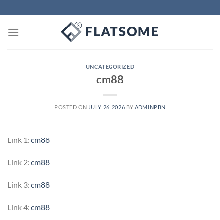
Skip
to
content
UNCATEGORIZED
cm88
POSTED ON
JULY 26, 2026
BY
ADMINPBN
Link 1:
cm88
Link 2:
cm88
Link 3:
cm88
Link 4:
cm88