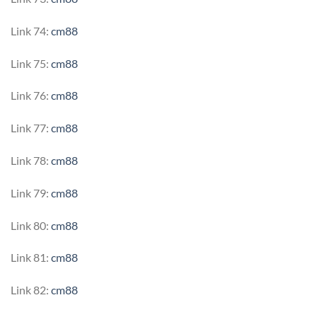
Link 74:
cm88
Link 75:
cm88
Link 76:
cm88
Link 77:
cm88
Link 78:
cm88
Link 79:
cm88
Link 80:
cm88
Link 81:
cm88
Link 82:
cm88