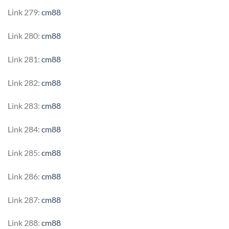
Link 279:
cm88
Link 280:
cm88
Link 281:
cm88
Link 282:
cm88
Link 283:
cm88
Link 284:
cm88
Link 285:
cm88
Link 286:
cm88
Link 287:
cm88
Link 288:
cm88