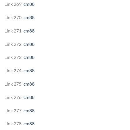
Link 269:
cm88
Link 270:
cm88
Link 271:
cm88
Link 272:
cm88
Link 273:
cm88
Link 274:
cm88
Link 275:
cm88
Link 276:
cm88
Link 277:
cm88
Link 278:
cm88