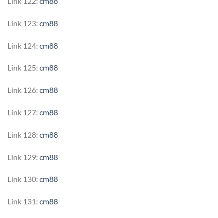
Link 122:
cm88
Link 123:
cm88
Link 124:
cm88
Link 125:
cm88
Link 126:
cm88
Link 127:
cm88
Link 128:
cm88
Link 129:
cm88
Link 130:
cm88
Link 131:
cm88