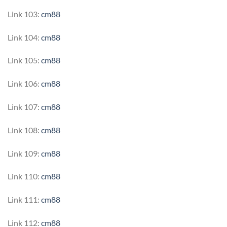
Link 103:
cm88
Link 104:
cm88
Link 105:
cm88
Link 106:
cm88
Link 107:
cm88
Link 108:
cm88
Link 109:
cm88
Link 110:
cm88
Link 111:
cm88
Link 112:
cm88