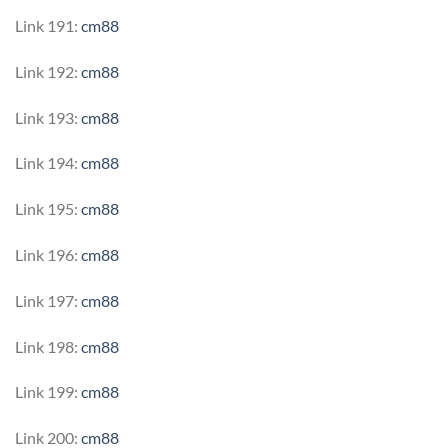
Link 191:
cm88
Link 192:
cm88
Link 193:
cm88
Link 194:
cm88
Link 195:
cm88
Link 196:
cm88
Link 197:
cm88
Link 198:
cm88
Link 199:
cm88
Link 200:
cm88