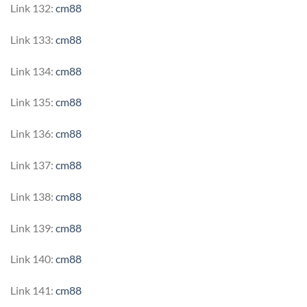
Link 132:
cm88
Link 133:
cm88
Link 134:
cm88
Link 135:
cm88
Link 136:
cm88
Link 137:
cm88
Link 138:
cm88
Link 139:
cm88
Link 140:
cm88
Link 141:
cm88