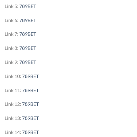
Link 5:
789BET
Link 6:
789BET
Link 7:
789BET
Link 8:
789BET
Link 9:
789BET
Link 10:
789BET
Link 11:
789BET
Link 12:
789BET
Link 13:
789BET
Link 14:
789BET