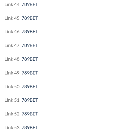
Link 44:
789BET
Link 45:
789BET
Link 46:
789BET
Link 47:
789BET
Link 48:
789BET
Link 49:
789BET
Link 50:
789BET
Link 51:
789BET
Link 52:
789BET
Link 53:
789BET