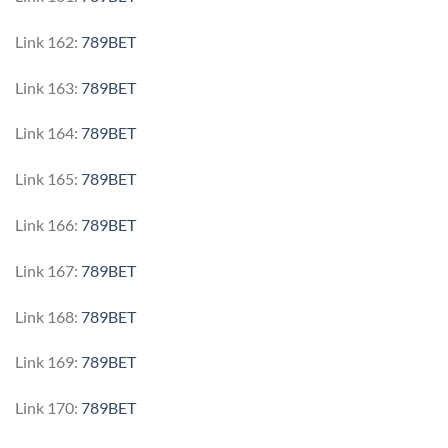
Link 162:
789BET
Link 163:
789BET
Link 164:
789BET
Link 165:
789BET
Link 166:
789BET
Link 167:
789BET
Link 168:
789BET
Link 169:
789BET
Link 170:
789BET