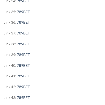
Link 34:
789BET
Link 35:
789BET
Link 36:
789BET
Link 37:
789BET
Link 38:
789BET
Link 39:
789BET
Link 40:
789BET
Link 41:
789BET
Link 42:
789BET
Link 43:
789BET